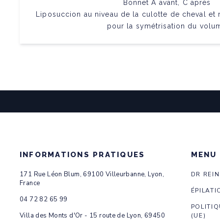
Bonnet A avant, C après
Liposuccion au niveau de la culotte de cheval et 
pour la symétrisation du volu
INFORMATIONS PRATIQUES
MENU
171 Rue Léon Blum, 69100 Villeurbanne, Lyon,
DR REI
France
ÉPILATI
04 72 82 65 99
POLITIQ
Villa des Monts d'Or - 15 route de Lyon, 69450
(UE)