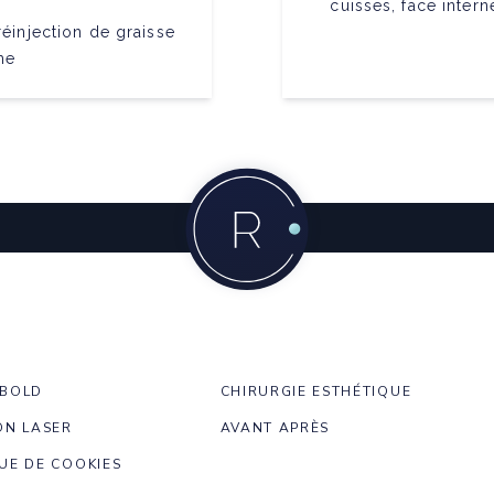
cuisses, face inter
réinjection de graisse
me
NBOLD
CHIRURGIE ESTHÉTIQUE
ON LASER
AVANT APRÈS
UE DE COOKIES