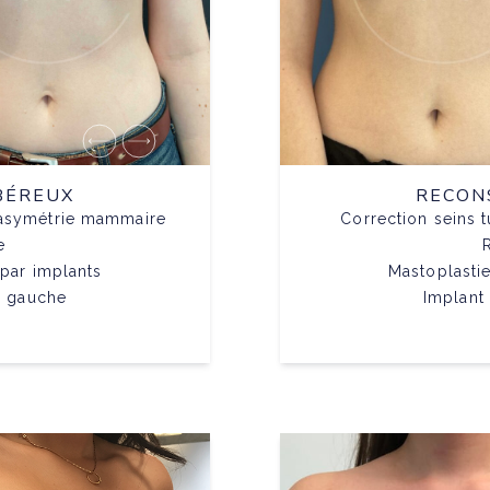
BÉREUX
RECON
c asymétrie mammaire
Correction seins 
e
par implants
Mastoplasti
à gauche
Implant