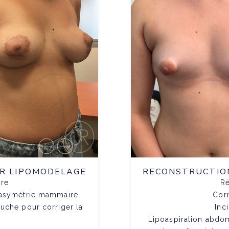
AR LIPOMODELAGE
RECONSTRUCTION
ire
Ré
c asymétrie mammaire
Corr
auche pour corriger la
Inc
Lipoaspiration abdom