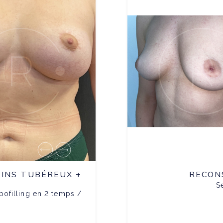
INS TUBÉREUX +
RECON
S
pofilling en 2 temps /