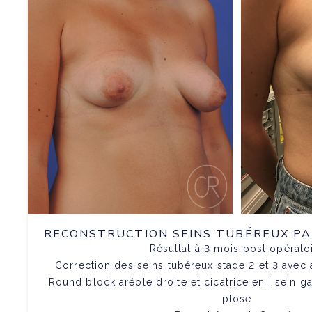
RECONSTRUCTION SEINS TUBÉREUX P
Résultat à 3 mois post opérato
Correction des seins tubéreux stade 2 et 3 ave
Round block aréole droite et cicatrice en I sein g
ptose