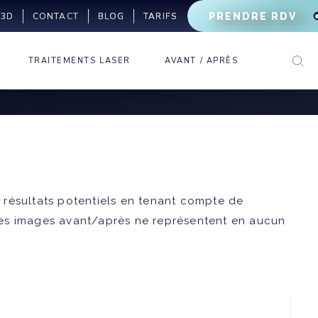
 3D
BLOG
TARIFS
PRENDRE RDV
CONTACT
TRAITEMENTS LASER
AVANT / APRÈS
LASER VASCULAIRE
CERNES
LASER CO2
RHINOPLASTIE
FRACTIONNÉ
MÉDICALE
RIDES D’EXPRESSION
LASER PIGMENTAIRE
RIDES
MIGRAINE
DÉTATOUAGE
LÈVRES
TRANSPIRATION
ÉPILATION LASER
GÉNIOPLASTIE
BRUXISME
es résultats potentiels en tenant compte de
MÉDICALE
. Les images avant/après ne représentent en aucun
OVALE DU VISAGE
MAINS