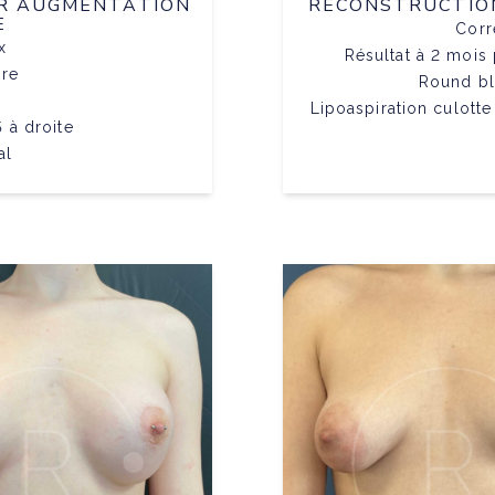
AR AUGMENTATION
RECONSTRUCTION
E
Corr
x
Résultat à 2 mois
ire
Round bl
Lipoaspiration culotte
 à droite
al