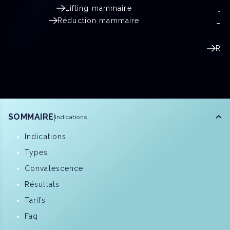
Lifting mammaire
Réduction mammaire
S
Rec
SOMMAIRE
Indications
Indications
Types
Convalescence
Résultats
Tarifs
Faq