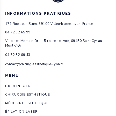
consultation détaillée
permettra d’évaluer vos
INFORMATIONS PRATIQUES
besoins et d’aborder ces
171 Rue Léon Blum, 69100 Villeurbanne, Lyon, France
préoccupations afin de
04 72 82 65 99
planifier la meilleure
Villa des Monts d'Or - 15 route de Lyon, 69450 Saint Cyr au
approche pour vous.
Mont d'Or
04 72 82 69 43
contact@chirurgieesthetique-lyon.fr
JUSTINE
Publié le 16 octobre 2024
MENU
RÉPONDRE
Bonjour Dr, je suis Justine, 42 ans, de Lyon. J’ai
DR REINBOLD
perdu pas mal de poids ces dernières années,
CHIRURGIE ESTHÉTIQUE
mais mes seins ont beaucoup perdu en fermeté,
MÉDECINE ESTHÉTIQUE
ce qui me gêne au quotidien. J’envisage de faire
ÉPILATION LASER
une mastopexie pour remonter mes seins, mais