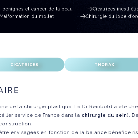
 bénignes et cancer de la peau
Cicatrices inesthét
Malformation du mollet
Chirurgie du lobe d’or
AIRE
ne de la chirurgie plastique. Le Dr Reinbold a été chef
cité 1er service de France dans la
chirurgie du sein
). D
construction.
tre envisagées en fonction de la balance bénéfice risqu