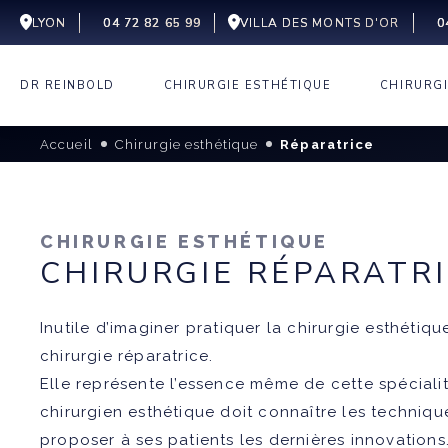
LYON
04 72 82 65 99
VILLA DES MONTS D'OR
0
DR REINBOLD
CHIRURGIE ESTHÉTIQUE
CHIRURG
EXPERTISE
LIFTING
AUGMEN
VISAGE
MAMMA
Accueil
Chirurgie esthétique
Réparatrice
CENTRE CELEST
LIFTING
LIEUX
ABDOMI
SILHOUETTE
COU
LIFTIN
VILLA DES MONTS D’OR
PARCOURS
PROTHÈS
CHIRURGIE
LIPOFIL
RECONS
RÉDUCT
RÉPARATRICE
MAMMAI
MAMMA
AVIS GOOGLE
PROTHÈS
CHIRURGIE ESTHÉTIQUE
BLÉPHA
CHIRURGIE
CICATRI
LÉSIONS
MAMELO
CHIRURGIE RÉPARATR
FAQ
DERMATOLOGIQUE
INESTHÉ
MENTON
KYSTES
SYNDRO
TÉMOIGNAGES
PECTUS
GYNÉCO
POLAN
HOMMES
DEEP PL
Inutile d’imaginer pratiquer la chirurgie esthétiqu
LIPOMES
MALFOR
PECTUS
SEINS 
chirurgie réparatrice.
MINI-LI
MOLLET
NAEVUS
Elle représente l’essence même de cette spéciali
MICROG
RECONS
CHIRURG
CHEVEU
MAMMA
chirurgien esthétique doit connaître les techniqu
D’OREIL
PECTUS
proposer à ses patients les dernières innovations