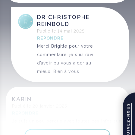
DR CHRISTOPHE
REINBOLD
Publié le 14 mai 2025
RÉPONDRE
Merci Brigitte pour votre
commentaire, je suis ravi
d’avoir pu vous aider au
mieux. Bien à vous
KARIN
SUIVEZ-NOUS
Publié le 20 janvier 2025
RÉPONDRE
Je suis un peu perdue avec toutes ces infos sur
le mini-lifting. j’ai vu qu’on pouvait aussi faire un