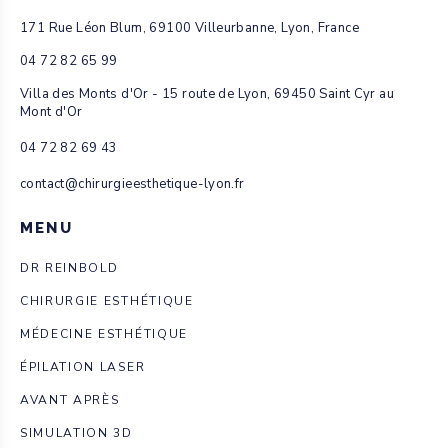
systématique, cela dépend
171 Rue Léon Blum, 69100 Villeurbanne, Lyon, France
de la qualité de votre peau et
de vos attentes. Une
04 72 82 65 99
consultation permettra
Villa des Monts d'Or - 15 route de Lyon, 69450 Saint Cyr au
Mont d'Or
d’évaluer la meilleure option
pour vous.
04 72 82 69 43
contact@chirurgieesthetique-lyon.fr
MENU
DEGOUE
Publié le 10 mars 2022
DR REINBOLD
RÉPONDRE
CHIRURGIE ESTHÉTIQUE
Bonjour, serait il possible d’avoir une idée des
MÉDECINE ESTHÉTIQUE
tarifs pour un mini-lifting sous anesthésie local?
Est ce la meme chose qu’un lifting par ancrage
ÉPILATION LASER
musculaire qui se fait aussi sous anesthésie
AVANT APRÈS
locale ? Merci par avance !
SIMULATION 3D