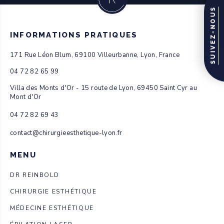
Je vous précise que j’ai une ordonnance de mon
SUIVEZ-NOUS
médecin pour de la chirurgie réparatrice.
Merci à vous de me répondre .
INFORMATIONS PRATIQUES
Cordialement
171 Rue Léon Blum, 69100 Villeurbanne, Lyon, France
04 72 82 65 99
Villa des Monts d'Or - 15 route de Lyon, 69450 Saint Cyr au
DR CHRISTOPHE
Mont d'Or
REINBOLD
04 72 82 69 43
Publié le 11 janvier 2021
RÉPONDRE
contact@chirurgieesthetique-lyon.fr
Bonjour
Il est possible de réaliser une
MENU
reconstruction du mollet par
DR REINBOLD
prothese sur mesure mais
CHIRURGIE ESTHÉTIQUE
pas encore pour la cuisse.
MÉDECINE ESTHÉTIQUE
Bien cordialement