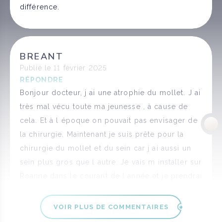
différence.
BREANT
Publié le 11 février 2025
RÉPONDRE
Bonjour docteur, j ai une atrophie du mollet. J ai
très mal vécu toute ma jeunesse , à cause de
cela. Et à l époque on pouvait pas envisager de
la chirurgie. Maintenant je suis prête pour la
chirurgie du mollet et du sein car j ai aussi un
sein plus gros que l autre. Je vais m installer sur
Roanne dans le courant de l année et je prendrai
rdv à votre cabinet.
VOIR PLUS DE COMMENTAIRES