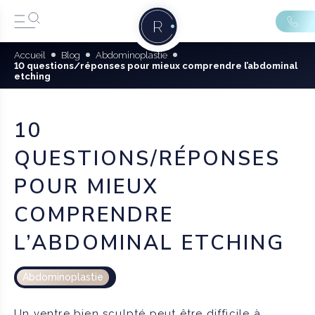
Accueil
Blog
Abdominoplastie
10 questions/réponses pour mieux comprendre l’abdominal
etching
10
QUESTIONS/RÉPONSES
POUR MIEUX
COMPRENDRE
L’ABDOMINAL ETCHING
Abdominoplastie
Un ventre bien sculpté peut être difficile à