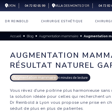
LYON
04 72 82 65 99
VILLA DES MONTS D'OR
04 72 82 
DR REINBOLD
CHIRURGIE ESTHÉTIQUE
CHIRURG
EXPERTISE
LIFTING
AUGMEN
VISAGE
MAMMA
Accueil
Blog
Augmentation mammaire
Augmentation mam
CENTRE CELEST
LIFTING
LIEUX
ABDOMI
SILHOUETTE
COU
LIFTIN
VILLA DES MONTS D’OR
PARCOURS
PROTHÈS
CHIRURGIE
LIPOFIL
RECONS
RÉDUCT
AUGMENTATION MAMMAI
RÉPARATRICE
MAMMAI
MAMMA
AVIS GOOGLE
PROTHÈS
BLÉPHA
RÉSULTAT NATUREL GA
CHIRURGIE
CICATRI
LÉSIONS
MAMELO
FAQ
DERMATOLOGIQUE
INESTHÉ
MENTON
KYSTES
SYNDRO
TÉMOIGNAGES
Augmentation mammaire
4 minutes de lecture
PECTUS
GYNÉCO
POLAN
HOMMES
DEEP PL
LIPOMES
MALFOR
PECTUS
SEINS 
MINI-LI
Vous rêvez d’une poitrine plus harmonieuse san
MOLLET
NAEVUS
MICROG
RECONS
la solution idéale pour celles qui recherchent un
CHIRURG
CHEVEU
MAMMA
Dr Reinbold à Lyon vous propose une prise en ch
D’OREIL
séduit de plus en plus de patientes.
PECTUS