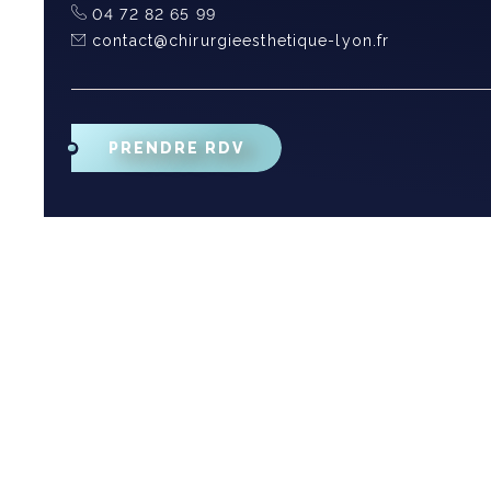
04 72 82 65 99
contact@chirurgieesthetique-lyon.fr
PRENDRE RDV