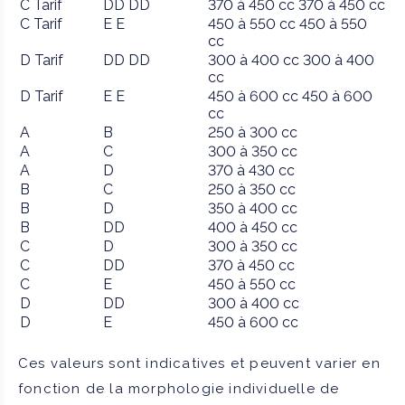
C
Tarif
DD
DD
370 à 450 cc
370 à 450 cc
C
Tarif
E
E
450 à 550 cc
450 à 550
cc
D
Tarif
DD
DD
300 à 400 cc
300 à 400
cc
D
Tarif
E
E
450 à 600 cc
450 à 600
cc
A
B
250 à 300 cc
A
C
300 à 350 cc
A
D
370 à 430 cc
B
C
250 à 350 cc
B
D
350 à 400 cc
B
DD
400 à 450 cc
C
D
300 à 350 cc
C
DD
370 à 450 cc
C
E
450 à 550 cc
D
DD
300 à 400 cc
D
E
450 à 600 cc
Ces valeurs sont indicatives et peuvent varier en
fonction de la morphologie individuelle de