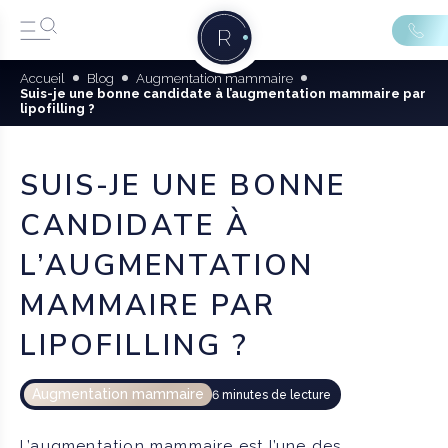
Accueil
Blog
Augmentation mammaire
Suis-je une bonne candidate à l’augmentation mammaire par
lipofilling ?
SUIS-JE UNE BONNE
CANDIDATE À
L’AUGMENTATION
MAMMAIRE PAR
LIPOFILLING ?
Augmentation mammaire
6 minutes de lecture
L’augmentation mammaire est l’une des