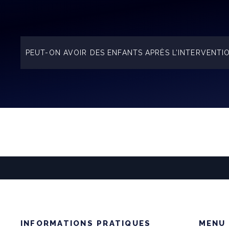
PEUT-ON AVOIR DES ENFANTS APRÈS L’INTERVENTI
Bien sur, cette intervention n’a aucun impact sur la f
En revanche, la grossesse va détendre la peau et faire
envisagée très prochainement. De plus les cicatrice
INFORMATIONS PRATIQUES
MENU