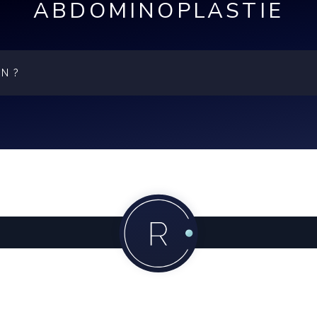
ABDOMINOPLASTIE
ON ?
écondité
 perdre le bénéfice de l’intervention. C’est pourquoi il vau
s sont souvent de moins bonnes qualités au cours des gros