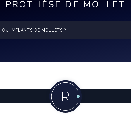
PROTHÈSE DE MOLLET
S OU IMPLANTS DE MOLLETS ?
gue et symétriques, ce qui recréer harmonieusement le cont
lume, de diamètre et de projection (de 60 à 220 cc). Leur c