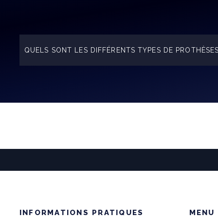
QUELS SONT LES DIFFÉRENTS TYPES DE PROTHÈSE
Les prothèses de mollets sont toutes de forme oblon
prothèses, différentes en termes de longueur, de vo
mensurations, à discuter avec le chirurgien.
INFORMATIONS PRATIQUES
MENU