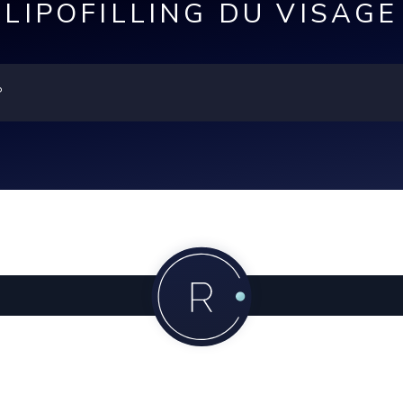
LIPOFILLING DU VISAGE
?
ent revascularisé au bout de 3 mois et donc que le résultat 