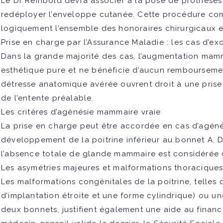
Le Dr Reinbold devra associer à la pose de prothèses
redéployer l’enveloppe cutanée. Cette procédure co
logiquement l’ensemble des honoraires chirurgicaux et
Prise en charge par l’Assurance Maladie : les cas d’e
Dans la grande majorité des cas, l’augmentation mam
esthétique pure et ne bénéficie d’aucun remboursemen
détresse anatomique avérée ouvrent droit à une prise
de l’entente préalable.
Les critères d’agénésie mammaire vraie
La prise en charge peut être accordée en cas d’agénés
développement de la poitrine inférieur au bonnet A
. 
l’absence totale de glande mammaire est considérée
Les asymétries majeures et malformations thoracique
Les malformations congénitales de la poitrine, telles 
d’implantation étroite et une forme cylindrique) ou 
deux bonnets, justifient également une aide au finance