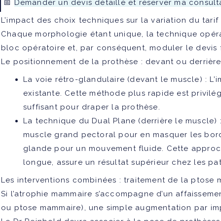
📅
Demander un devis détaillé et réserver ma consult
L’impact des choix techniques sur la variation du tarif
Chaque morphologie étant unique, la technique opéra
bloc opératoire et, par conséquent, moduler le devis f
Le positionnement de la prothèse : devant ou derrièr
La voie rétro-glandulaire (devant le muscle) :
L’i
existante. Cette méthode plus rapide est privilégi
suffisant pour draper la prothèse.
La technique du Dual Plane (derrière le muscle) 
muscle grand pectoral pour en masquer les bords
glande pour un mouvement fluide. Cette approc
longue, assure un résultat supérieur chez les pa
Les interventions combinées : traitement de la ptose
Si l’atrophie mammaire s’accompagne d’un affaissemen
ou ptose mammaire), une simple augmentation par impl