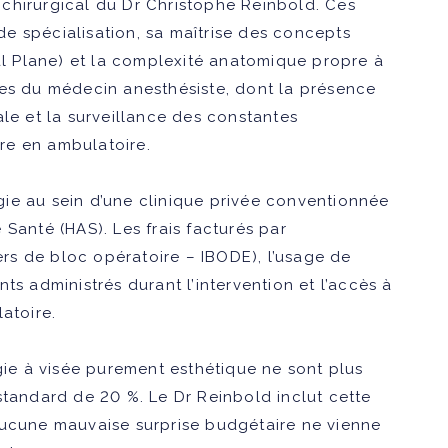
chirurgical du Dr Christophe Reinbold. Ces
 de spécialisation, sa maîtrise des concepts
l Plane
) et la complexité anatomique propre à
res du médecin anesthésiste, dont la présence
ale et la surveillance des constantes
re en ambulatoire.
urgie au sein d’une clinique privée conventionnée
Santé (HAS). Les frais facturés par
iers de bloc opératoire – IBODE), l’usage de
ts administrés durant l’intervention et l’accès à
atoire.
rgie à visée purement esthétique ne sont plus
 standard de
20 %
. Le Dr Reinbold inclut cette
aucune mauvaise surprise budgétaire ne vienne