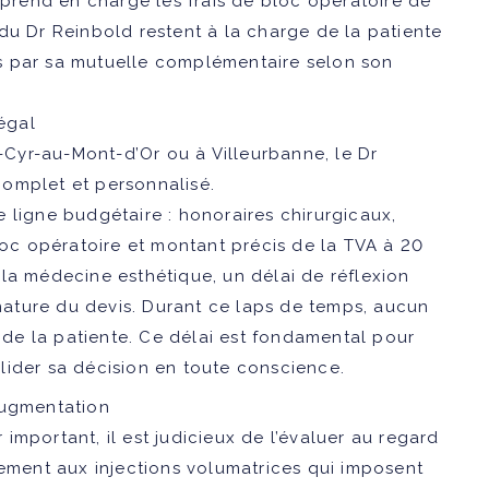
 prend en charge les frais de bloc opératoire de
du Dr Reinbold restent à la charge de la patiente
s par sa mutuelle complémentaire selon son
légal
t-Cyr-au-Mont-d’Or ou à Villeurbanne, le Dr
complet et personnalisé
.
 ligne budgétaire : honoraires chirurgicaux,
bloc opératoire et montant précis de la TVA à 20
 la médecine esthétique, un
délai de réflexion
nature du devis. Durant ce laps de temps, aucun
de la patiente. Ce délai est fondamental pour
lider sa décision en toute conscience.
augmentation
r important, il est judicieux de l’évaluer au regard
rement aux injections volumatrices qui imposent