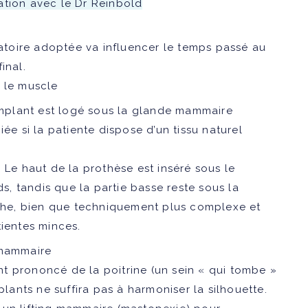
ation avec le Dr Reinbold
toire adoptée va influencer le temps passé au
inal.
e le muscle
mplant est logé sous la glande mammaire
ée si la patiente dispose d’un tissu naturel
:
Le haut de la prothèse est inséré sous le
, tandis que la partie basse reste sous la
he, bien que techniquement plus complexe et
tientes minces.
 mammaire
t prononcé de la poitrine (un sein « qui tombe »
ants ne suffira pas à harmoniser la silhouette.