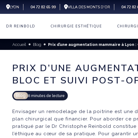
LYON
04 72 82 65 99
VILLA DES MONTS D'OR
04 72 82 
DR REINBOLD
CHIRURGIE ESTHÉTIQUE
CHIRURG
EXPERTISE
LIFTING
AUGMEN
VISAGE
MAMMA
Accueil
Blog
Prix d’une augmentation mammaire à Lyon : 
CENTRE CELEST
LIFTING
LIEUX
ABDOMI
SILHOUETTE
COU
LIFTIN
VILLA DES MONTS D’OR
PARCOURS
PROTHÈS
CHIRURGIE
LIPOFIL
RECONS
RÉDUCT
PRIX D’UNE AUGMENTAT
RÉPARATRICE
MAMMAI
MAMMA
AVIS GOOGLE
PROTHÈS
BLÉPHA
BLOC ET SUIVI POST-O
CHIRURGIE
CICATRI
LÉSIONS
MAMELO
FAQ
DERMATOLOGIQUE
INESTHÉ
MENTON
KYSTES
SYNDRO
TÉMOIGNAGES
Blog
8 minutes de lecture
PECTUS
GYNÉCO
POLAN
HOMMES
DEEP PL
LIPOMES
MALFOR
PECTUS
SEINS 
MINI-LI
Envisager un remodelage de la poitrine est une d
MOLLET
NAEVUS
MICROG
RECONS
plan chirurgical que financier. Pour aborder ce pr
CHIRURG
CHEVEU
MAMMA
pratiqué par le Dr Christophe Reinbold constitue
D’OREIL
l’éthique au cœur de sa pratique. Pour garantir u
PECTUS