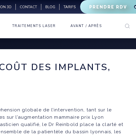
ION 3D
BLOG
TARIFS
PRENDRE RDV
CONTACT
TRAITEMENTS LASER
AVANT / APRÈS
LASER VASCULAIRE
CERNES
LASER CO2
RHINOPLASTIE
FRACTIONNÉ
MÉDICALE
RIDES D’EXPRESSION
LASER PIGMENTAIRE
RIDES
MIGRAINE
COÛT DES IMPLANTS,
DÉTATOUAGE
LÈVRES
TRANSPIRATION
ÉPILATION LASER
GÉNIOPLASTIE
BRUXISME
MÉDICALE
OVALE DU VISAGE
nsion globale de l’intervention, tant sur le
MAINS
s sur l’
augmentation mammaire prix Lyon
lasticien qualifié, le Dr Reinbold place la clarté et
ensemble de la patientèle du bassin lyonnais, les