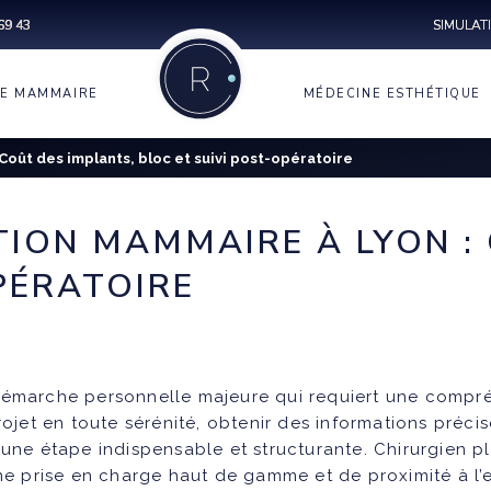
69 43
SIMULAT
IE MAMMAIRE
MÉDECINE ESTHÉTIQUE
 TEMPORAL
TATION
PROTHÈSES
ACIDE
IRE
HYALURONIQUE
Coût des implants, bloc et suivi post-opératoire
 VISAGE ET
LIPOFILLING
NOPLASTIE
G MAMMAIRE
BOTOX
COMPOSITE
ES DE FESSES
LING
TRUCTION
ION
ION MAMMAIRE À LYON : 
PROFHILO
RE
IRE
ES DE MOLLET
INFÉRIEURE
ROPLASTIE
PÉRATOIRE
LPG ENDERMOLOGIE
CES
 MALIGNES
NS INVAGINÉS
TIQUES
SUPÉRIEURE
-GÉNIOPLASTIE
PRP VISAGE
ME DE
 EXCAVATUM
MASTIE
D
ANE FACELIFT
PRP CHEVEUX
MATION DE
 EXCAVATUM
TUBÉREUX
FT DU VISAGE
INJECTIONS DE
émarche personnelle majeure qui requiert une compréhe
POLYNUCLÉOTIDES
REFFE DES
TRUCTION
ojet en toute sérénité, obtenir des informations précise
IE DU LOBE
X
IRE
 une étape indispensable et structurante
. Chirurgien p
LE
ne prise en charge haut de gamme et de proximité à l’
 EXCAVATUM