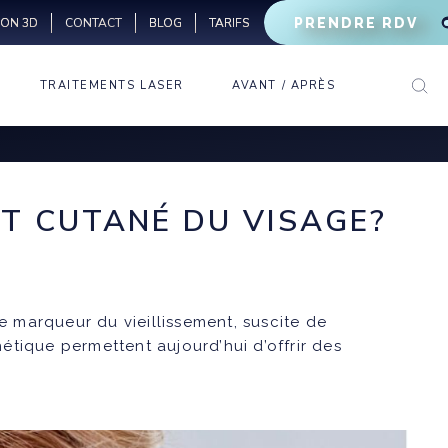
ION 3D
BLOG
TARIFS
PRENDRE RDV
CONTACT
TRAITEMENTS LASER
AVANT / APRÈS
LASER VASCULAIRE
CERNES
LASER CO2
RHINOPLASTIE
FRACTIONNÉ
MÉDICALE
RIDES D’EXPRESSION
LASER PIGMENTAIRE
RIDES
MIGRAINE
T CUTANÉ DU VISAGE?
DÉTATOUAGE
LÈVRES
TRANSPIRATION
ÉPILATION LASER
GÉNIOPLASTIE
BRUXISME
MÉDICALE
le marqueur du vieillissement, suscite de
OVALE DU VISAGE
étique permettent aujourd’hui d’offrir des
MAINS