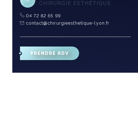
CHIRURGIE ESTHÉTIQUE
04 72 82 65 99
contact@chirurgieesthetique-lyon.fr
PRENDRE RDV